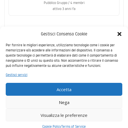
Pubblico Gruppo / 4 membri
attivo 3 anni fa
Visualizzazione di 1 gruppo
Gestisci Consenso Cookie
Per fornire le migliori esperienze, utilizziamo tecnologie come i cookie per
memorizzare e/o accedere alle informazioni del dispositivo. Il consenso a
queste tecnologie ci permetterà di elaborare dati come il comportamento di
navigazione o ID unici su questo sito. Non acconsentire o ritirare il consenso
può influire negativamente su alcune caratteristiche e funzioni.
Il
Gestisci servizi
presente
sito è
Accetta
stato realizzato grazie all’aiuto finanziario
dell’Unione Europea nell’ambito del
Programma ENI CT Italia – Tunisia 2014-2020. Il contenuto del
Nega
presente sito è di esclusiva responsabilità del progetto CUBÂTI e non
può in nessun caso essere considerato come riflesso della posizione
Visualizza le preferenze
dell’Unione Europea o della posizione delle strutture di gestione del
Programma - Copyright © 2026
cubati networking platform
Cookie Policy
Terms of Service