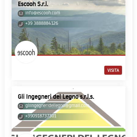
Escooh S.r.l.
info@escooh.com
+39 3888884126
VISITA
Gli Ingegneri del Legno s.r.l.s.
gliingegneridellegno@gmail.com
+390918737301