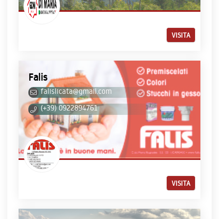
VISITA
Falis
falislicata@gmail.com
(+39) 0922894761
VISITA