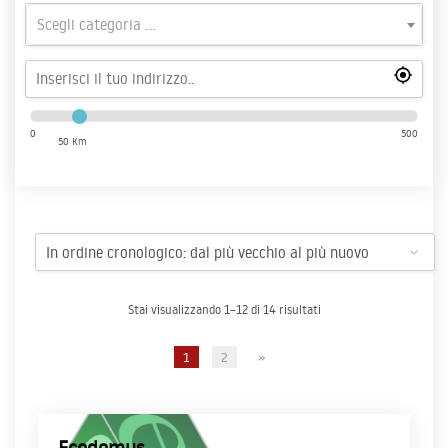
Scegli categoria ...
0
500
50 Km
Stai visualizzando 1–12 di 14 risultati
1
2
»
Ecodomus