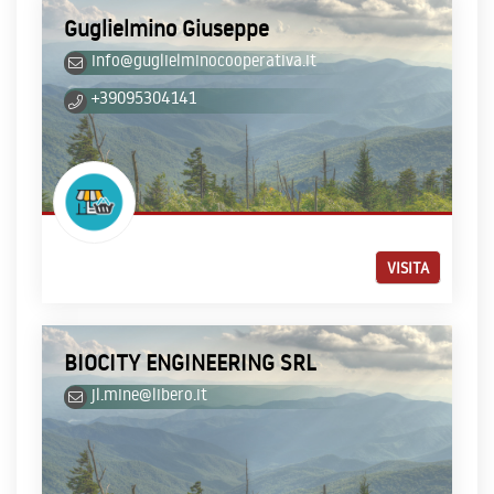
Guglielmino Giuseppe
info@guglielminocooperativa.it
+39095304141
VISITA
BIOCITY ENGINEERING SRL
jl.mine@libero.it