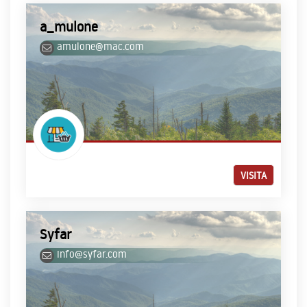
a_mulone
amulone@mac.com
VISITA
Syfar
info@syfar.com