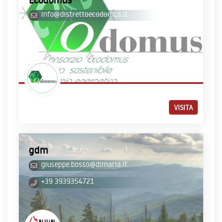
info@distrettoecodomus.it
VISITA
gdm
giuseppe.bosso@dimaria.it
+39 3939354721