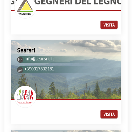
VISITA
Searsrl
info@searsnc.it
+390917832181
VISITA