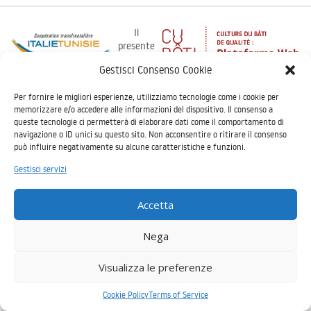
Il
presente
sito è
Gestisci Consenso Cookie
stato realizzato grazie all’aiuto finanziario
dell’Unione Europea nell’ambito del
Per fornire le migliori esperienze, utilizziamo tecnologie come i cookie per
Programma ENI CT Italia – Tunisia 2014-2020. Il contenuto del
memorizzare e/o accedere alle informazioni del dispositivo. Il consenso a
presente sito è di esclusiva responsabilità del progetto CUBÂTI e non
queste tecnologie ci permetterà di elaborare dati come il comportamento di
può in nessun caso essere considerato come riflesso della posizione
navigazione o ID unici su questo sito. Non acconsentire o ritirare il consenso
dell’Unione Europea o della posizione delle strutture di gestione del
può influire negativamente su alcune caratteristiche e funzioni.
Programma - Copyright © 2026
cubati networking platform
Gestisci servizi
Accetta
Nega
Visualizza le preferenze
Cookie Policy
Terms of Service