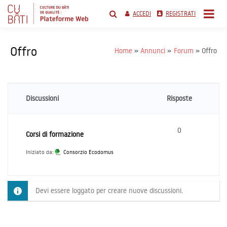
Salta
al
ACCEDI
REGISTRATI
contenuto
cubati networking
platform
Offro
Home
Annunci
Forum
Offro
Discussioni
Risposte
0
Corsi di formazione
Iniziato da:
Consorzio Ecodomus
Devi essere loggato per creare nuove discussioni.