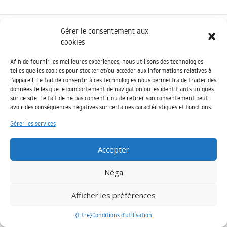
Gérer le consentement aux
Il
cookies
presente
sito è
Afin de fournir les meilleures expériences, nous utilisons des technologies
stato realizzato grazie all’aiuto finanziario
telles que les cookies pour stocker et/ou accéder aux informations relatives à
dell’Unione Europea nell’ambito del
l'appareil. Le fait de consentir à ces technologies nous permettra de traiter des
Programma ENI CT Italia – Tunisia 2014-2020. Il contenuto del
données telles que le comportement de navigation ou les identifiants uniques
presente sito è di esclusiva responsabilità del progetto CUBÂTI e non
sur ce site. Le fait de ne pas consentir ou de retirer son consentement peut
può in nessun caso essere considerato come riflesso della posizione
avoir des conséquences négatives sur certaines caractéristiques et fonctions.
dell’Unione Europea o della posizione delle strutture di gestione del
Programma - Copyright © 2026
plate-forme de mise en réseau cubati
Gérer les services
Accepter
Néga
Afficher les préférences
{titre}
Conditions d'utilisation