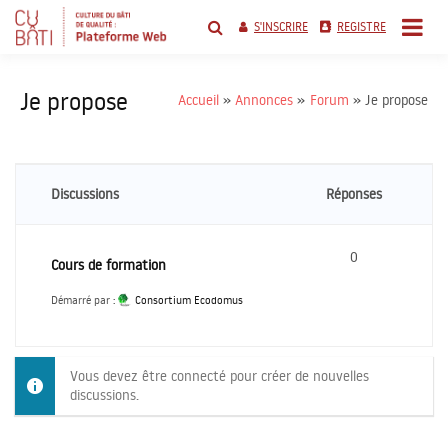
Skip
to
S'INSCRIRE
REGISTRE
content
plate-forme de mise en
réseau cubati
Je propose
Accueil
Annonces
Forum
Je propose
Discussions
Réponses
0
Cours de formation
Démarré par :
Consortium Ecodomus
Vous devez être connecté pour créer de nouvelles
discussions.