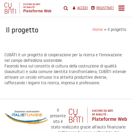
Salta
al
ACCEDI
REGISTRATI
contenuto
cubati networking
platform
Il progetto
Home
Il progetto
CUBÂTI è un progetto di cooperazione per la ricerca e l’innovazione
nel campo dell’edilizia sostenibile.
Facendo leva sul concetto di cultura della costruzione di qualità
(baukultur) e sulla comune identità transfrontaliera, CUBÂTI intende
attivare un circolo virtuoso tra attività produttive diverse,
rafforzando i legami tra ricerca, impresa e professione.
Il
presente
sito è
stato realizzato grazie all’aiuto finanziario