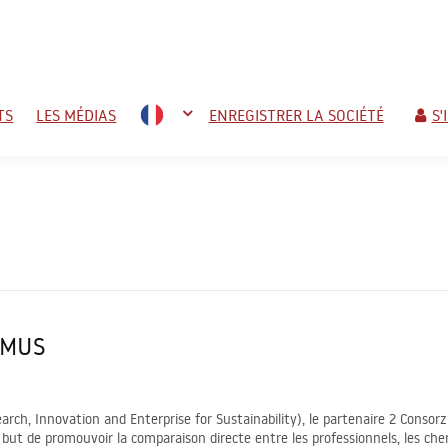
rme de mise en réseau cuba
TS
LES MÉDIAS
ENREGISTRER LA SOCIÉTÉ
S'
OMUS
rch, Innovation and Enterprise for Sustainability), le partenaire 2 Consorzi
 promouvoir la comparaison directe entre les professionnels, les cherche